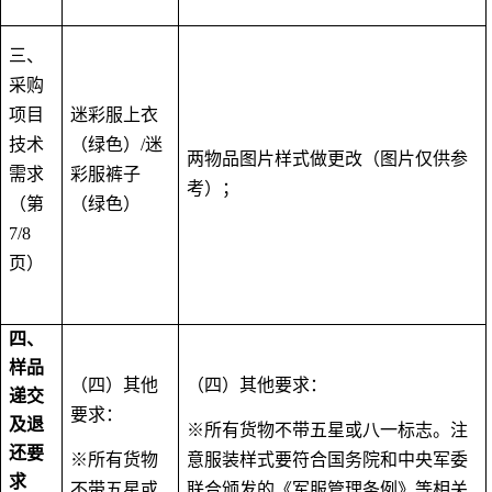
三、
采购
项目
迷彩服上衣
技术
（绿色）
/
迷
两物品图片样式做更改（图片仅供参
需求
彩服裤子
考）；
（第
（绿色）
7/8
页）
四、
样品
（四）其他
（四）其他要求：
递交
要求：
及退
※所有货物不带五星或八一标志。注
还要
※所有货物
意服装样式要符合国务院和中央军委
求
不带五星或
联合颁发的《军服管理条例》等相关